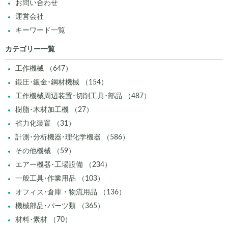
お問い合わせ
運営会社
キーワード一覧
カテゴリー一覧
工作機械 （647）
鍛圧･鈑金･鋼材機械 （154）
工作機械周辺装置･切削工具･部品 （487）
樹脂･木材加工機 （27）
省力化装置 （31）
計測･分析機器･理化学機器 （586）
その他機械 （59）
エアー機器･工場設備 （234）
一般工具･作業用品 （103）
オフィス･倉庫・物流用品 （136）
機械部品･パーツ類 （365）
材料･素材 （70）