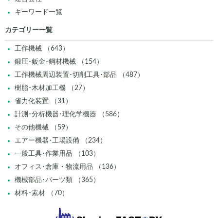
キーワード一覧
カテゴリー一覧
工作機械 （643）
鍛圧･鈑金･鋼材機械 （154）
工作機械周辺装置･切削工具･部品 （487）
樹脂･木材加工機 （27）
省力化装置 （31）
計測･分析機器･理化学機器 （586）
その他機械 （59）
エアー機器･工場設備 （234）
一般工具･作業用品 （103）
オフィス･倉庫・物流用品 （136）
機械部品･パーツ類 （365）
材料･素材 （70）