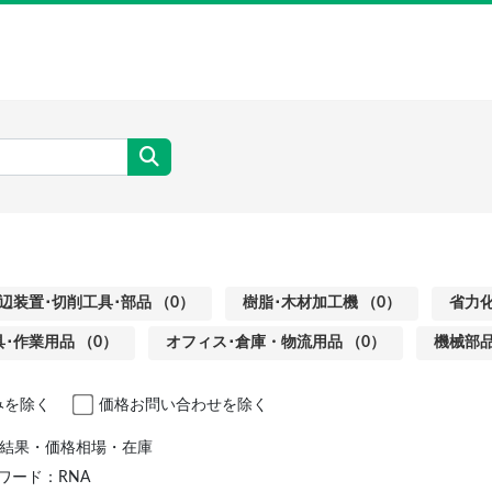
辺装置･切削工具･部品 （0）
樹脂･木材加工機 （0）
省力化
･作業用品 （0）
オフィス･倉庫・物流用品 （0）
機械部品
みを除く
価格お問い合わせを除く
索結果・価格相場・在庫
ワード：RNA