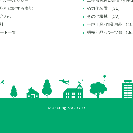
バシーポリシー
工作機械周辺装置･切削工
取引に関する表記
省力化装置 （31）
合わせ
その他機械 （59）
社
一般工具･作業用品 （10
ード一覧
機械部品･パーツ類 （36
© Sharing FACTORY