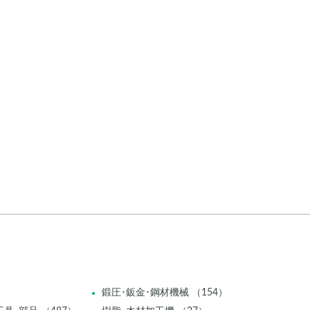
鍛圧･鈑金･鋼材機械 （154）