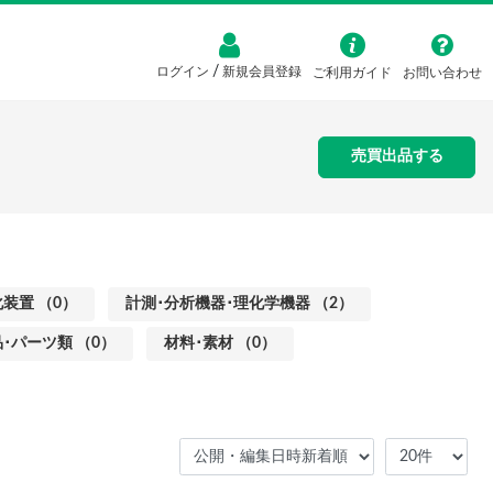
/
ログイン
新規会員登録
ご利用ガイド
お問い合わせ
売買出品する
装置 （0）
計測･分析機器･理化学機器 （2）
･パーツ類 （0）
材料･素材 （0）