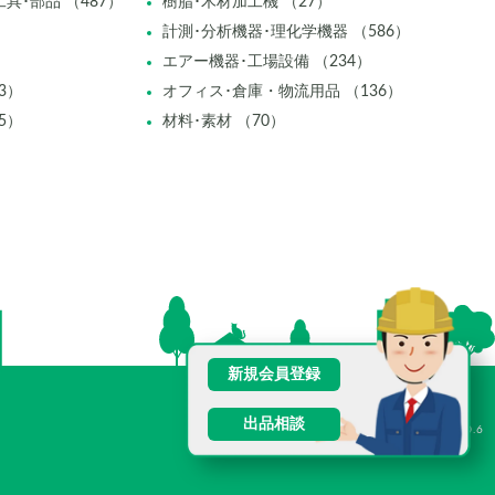
具･部品 （487）
樹脂･木材加工機 （27）
計測･分析機器･理化学機器 （586）
エアー機器･工場設備 （234）
3）
オフィス･倉庫・物流用品 （136）
5）
材料･素材 （70）
新規会員登録
出品相談
V2.0.6