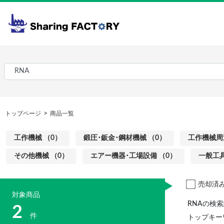
トップページ
商品一覧
工作機械 （0）
鍛圧･鈑金･鋼材機械 （0）
工作機械周
その他機械 （0）
エアー機器･工場設備 （0）
一般工具
売却済
対象商品
RNAの検
2
件
トップキー