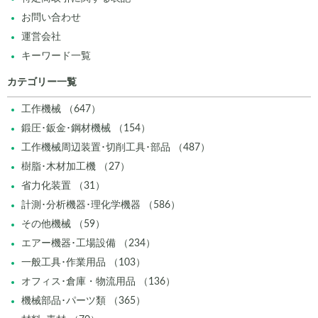
お問い合わせ
運営会社
キーワード一覧
カテゴリー一覧
工作機械 （647）
鍛圧･鈑金･鋼材機械 （154）
工作機械周辺装置･切削工具･部品 （487）
樹脂･木材加工機 （27）
省力化装置 （31）
計測･分析機器･理化学機器 （586）
その他機械 （59）
エアー機器･工場設備 （234）
一般工具･作業用品 （103）
オフィス･倉庫・物流用品 （136）
機械部品･パーツ類 （365）