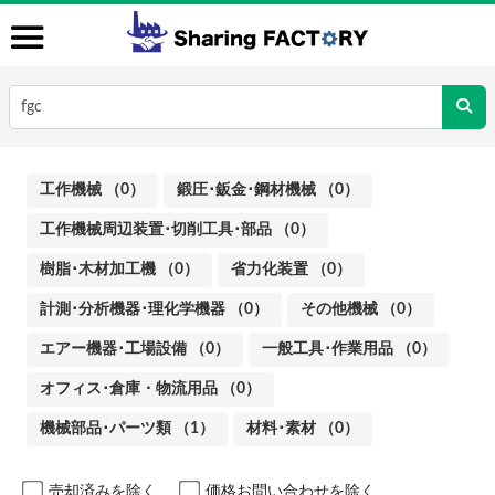
工作機械 （0）
鍛圧･鈑金･鋼材機械 （0）
工作機械周辺装置･切削工具･部品 （0）
樹脂･木材加工機 （0）
省力化装置 （0）
計測･分析機器･理化学機器 （0）
その他機械 （0）
エアー機器･工場設備 （0）
一般工具･作業用品 （0）
オフィス･倉庫・物流用品 （0）
機械部品･パーツ類 （1）
材料･素材 （0）
売却済みを除く
価格お問い合わせを除く