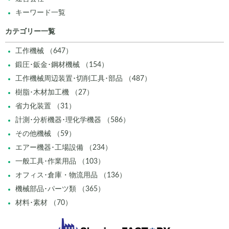
キーワード一覧
カテゴリー一覧
工作機械 （647）
鍛圧･鈑金･鋼材機械 （154）
工作機械周辺装置･切削工具･部品 （487）
樹脂･木材加工機 （27）
省力化装置 （31）
計測･分析機器･理化学機器 （586）
その他機械 （59）
エアー機器･工場設備 （234）
一般工具･作業用品 （103）
オフィス･倉庫・物流用品 （136）
機械部品･パーツ類 （365）
材料･素材 （70）