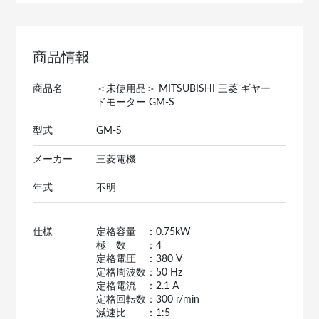
商品情報
商品名
＜未使用品＞ MITSUBISHI 三菱 ギヤー
ドモーター GM-S
型式
GM-S
メーカー
三菱電機
年式
不明
仕様
定格容量 ：0.75kW
極 数 ：4
定格電圧 ：380 V
定格周波数：50 Hz
定格電流 ：2.1 A
定格回転数：300 r/min
減速比 ：1:5