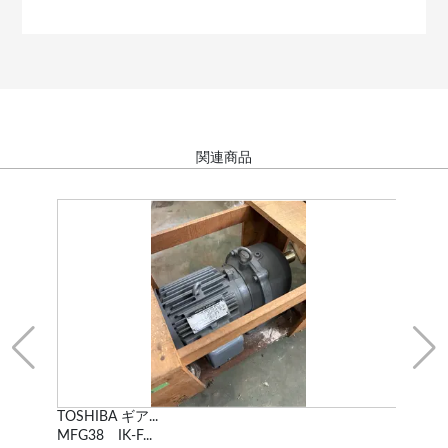
関連商品
TOSHIBA ギア...
モ
MFG38 IK-F...
IKK 