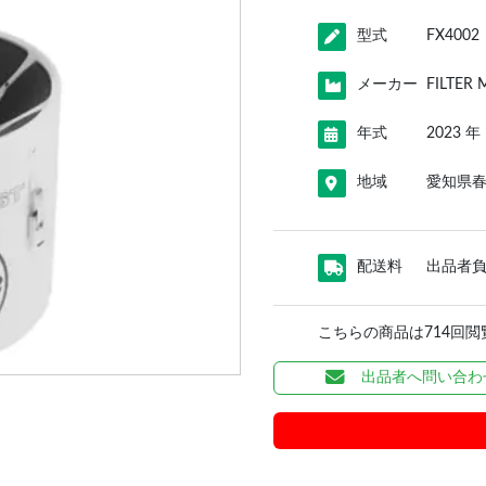
型式
FX4002
メーカー
FILTER 
年式
2023 年
地域
愛知県
配送料
出品者
こちらの商品は714回
出品者へ問い合わ