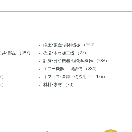
鍛圧･鈑金･鋼材機械 （154）
具･部品 （487）
樹脂･木材加工機 （27）
計測･分析機器･理化学機器 （586）
エアー機器･工場設備 （234）
3）
オフィス･倉庫・物流用品 （136）
5）
材料･素材 （70）