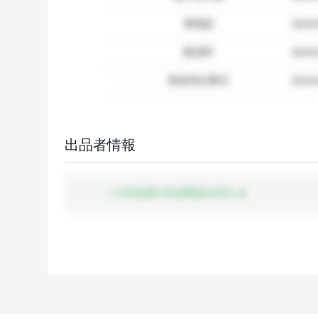
要相談
dumm
配送料
dum
配送特記事項
dummy
出品者情報
この出品者の出品商品を見る