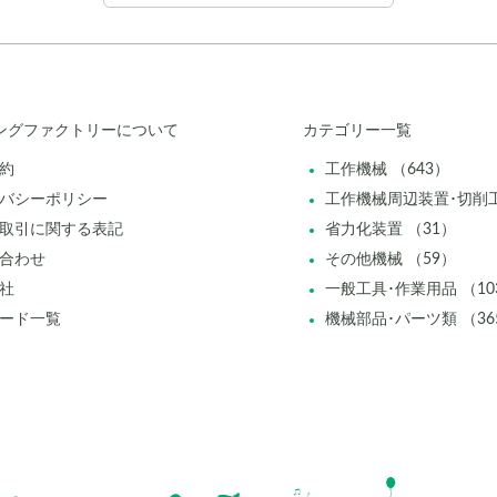
ングファクトリーについて
カテゴリー一覧
約
工作機械 （643）
バシーポリシー
工作機械周辺装置･切削工
取引に関する表記
省力化装置 （31）
合わせ
その他機械 （59）
社
一般工具･作業用品 （10
ード一覧
機械部品･パーツ類 （36