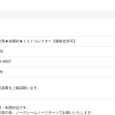
使用★未開封★ミストコレクター【価格交渉可】
02
R MIST
 年
取扱書をご確認願います。
用・未開封品です。
引渡の為、ノークレームノーリターンでお願いいたします。