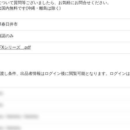
について質問等ございましたら、お気軽にお問合せください。
は国内無料です(沖縄・離島は除く)
県春日井市
確認のみ
FXシリーズ__.pdf
渡し条件、出品者情報はログイン後に閲覧可能となります。ログインは
my
my
y / dummy / dummy
y / dummy