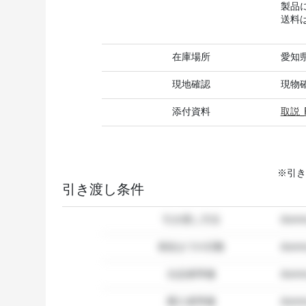
製品
送料
在庫場所
愛知
現地確認
現物
添付資料
取説_
※引き
引き渡し条件
引き渡し方法
dum
発送までの日数
dum
出品者準備
dumm
購入者準備
dumm