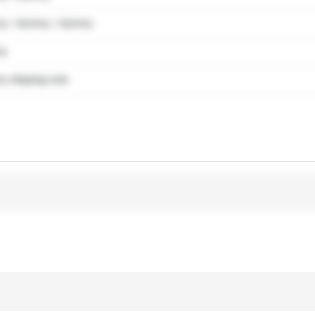
y / dummy / dummy
my
 shipping note