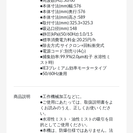
●周波数(Hz):50/60
●本体寸法(mm)幅:576
●本体寸法(mm)奥行:576
●本体寸法(mm)高さ:589
●取付寸法(mm):325.3×325.3
●吸込口径(mm):148
●静圧(kPa)(50/60Hz):1.0/1.5
●標準消費電力料金:20.25円/h
●除去方式:サイクロン+回転衝突式
●電源コード:別売り(4心)
●捕集効率:99.9%(2.0μm粒子 水溶性ミ
スト時)
●IE3プレミアム効率モータータイプ
●50/60Hz兼用
商品説明
●工作機械加工などに。
●ご使用にあたっては、取扱説明書をよ
くお読みのうえ、正しくお使いくださ
い。
●水溶性ミスト・油性ミストの吸引を目
的としてご使用ください。
●本機は、防爆仕様ではありません。法