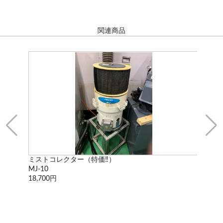
関連商品
ミストコレクター（特価‼）
ミス
MJ-10
MJ-
18,700円
18,