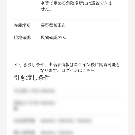
令等で定める危険場所には設置できま
せん。
在庫場所
長野県飯田市
現地確認
現物確認のみ
※引き渡し条件、出品者情報はログイン後に閲覧可能と
なります。ログインは
こちら
引き渡し条件
引き渡し方法
dummy
発送までの日
dummy
数
出品者準備
dummy / dummy / dummy
購入者準備
dummy / dummy