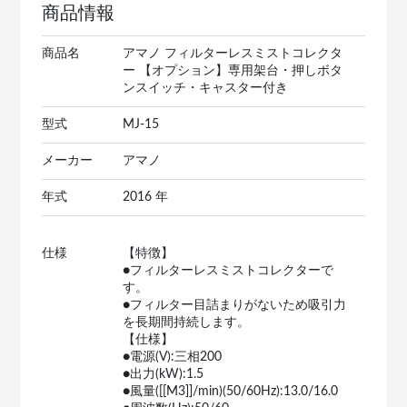
商品情報
商品名
アマノ フィルターレスミストコレクタ
ー 【オプション】専用架台・押しボタ
ンスイッチ・キャスター付き
型式
MJ-15
メーカー
アマノ
年式
2016 年
仕様
【特徴】
●フィルターレスミストコレクターで
す。
●フィルター目詰まりがないため吸引力
を長期間持続します。
【仕様】
●電源(V):三相200
●出力(kW):1.5
●風量([[M3]]/min)(50/60Hz):13.0/16.0