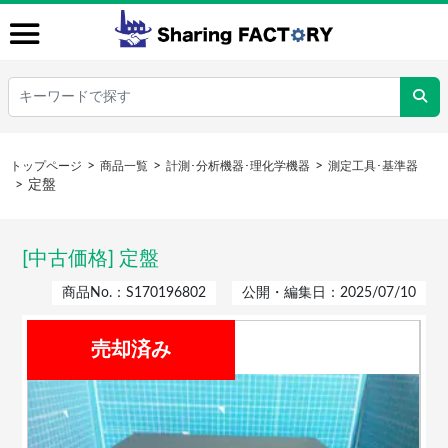
トップページ
商品一覧
計測･分析機器･理化学機器
測定工具･基準器
定盤
[中古価格] 定盤
商品No.：S170196802
公開・編集日：2025/07/10
売却済み