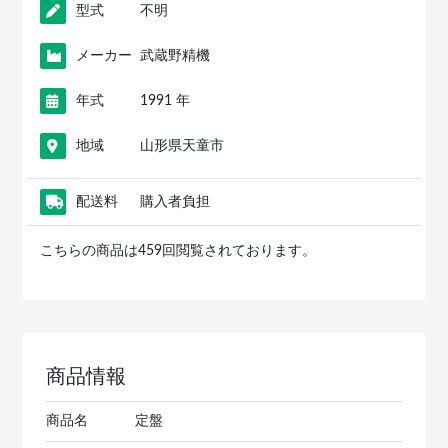
型式
不明
メーカー
武蔵野精機
年式
1991 年
地域
山形県天童市
配送料
購入者負担
こちらの商品は459回閲覧されております。
商品情報
商品名
定盤