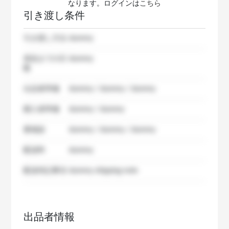
なります。ログインは
こちら
引き渡し条件
引き渡し方法
dummy
発送までの日
dummy
数
出品者準備
dummy / dummy / dummy
購入者準備
dummy / dummy
要相談
dummy / dummy / dummy
配送料
dummy
配送特記事項
dummy shipping note
出品者情報