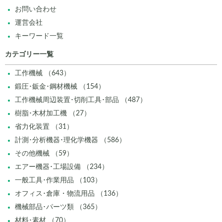
お問い合わせ
運営会社
キーワード一覧
カテゴリー一覧
工作機械 （643）
鍛圧･鈑金･鋼材機械 （154）
工作機械周辺装置･切削工具･部品 （487）
樹脂･木材加工機 （27）
省力化装置 （31）
計測･分析機器･理化学機器 （586）
その他機械 （59）
エアー機器･工場設備 （234）
一般工具･作業用品 （103）
オフィス･倉庫・物流用品 （136）
機械部品･パーツ類 （365）
材料･素材 （70）