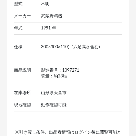
型式
不明
メーカー
武蔵野精機
年式
1991 年
仕様
300×300×110(ゴム足高さ含む)
商品説明
製造番号：1097271
質量：約23㎏
在庫場所
山形県天童市
現地確認
動作確認可能
※引き渡し条件、出品者情報はログイン後に閲覧可能と