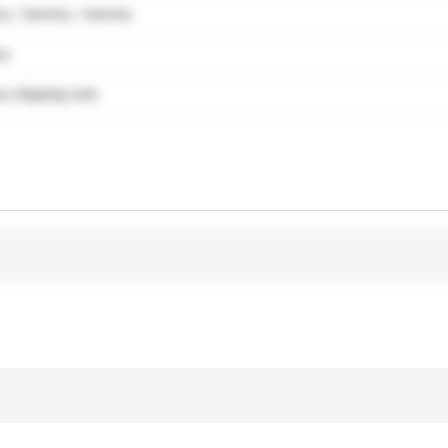
y / dummy / dummy
my
 shipping note