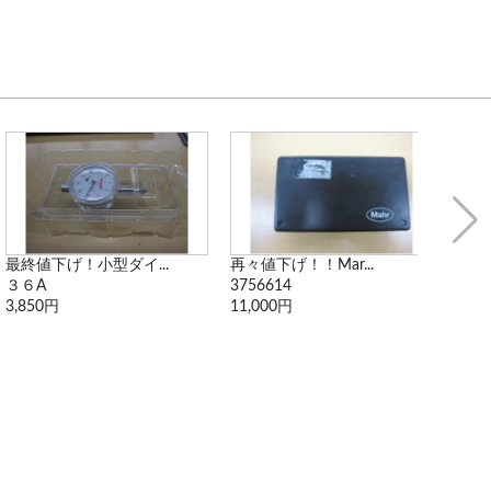
最終値下げ！小型ダイ...
再々値下げ！！Mar...
Ｍ型
３６A
3756614
530-
3,850円
11,000円
1,65