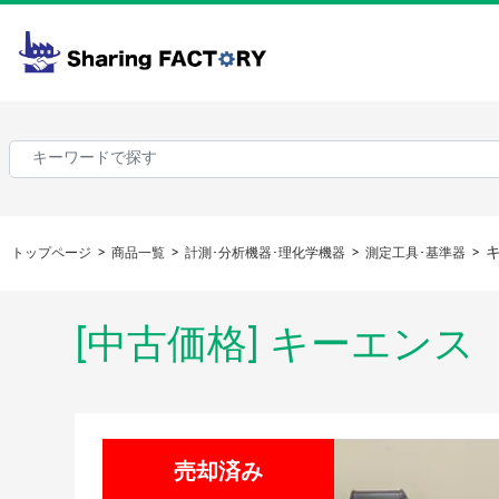
キ
トップページ
商品一覧
計測･分析機器･理化学機器
測定工具･基準器
[中古価格] キーエンス 画
売却済み