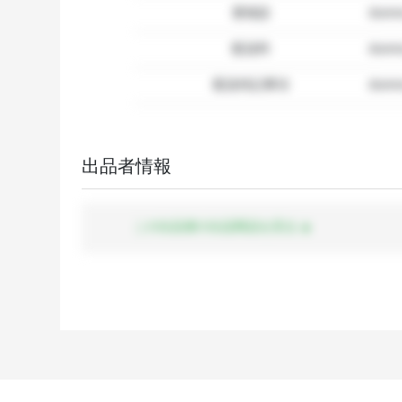
要相談
dumm
配送料
dum
配送特記事項
dummy
出品者情報
この出品者の出品商品を見る