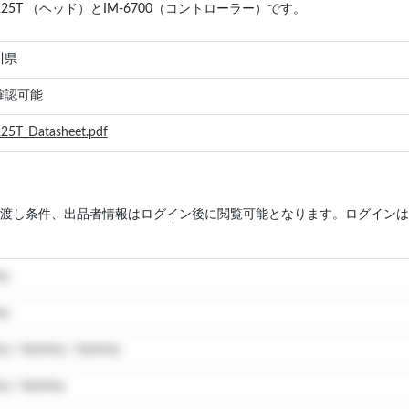
6225T （ヘッド）とIM-6700（コントローラー）です。
川県
確認可能
25T_Datasheet.pdf
渡し条件、出品者情報はログイン後に閲覧可能となります。ログインは
my
my
y / dummy / dummy
y / dummy