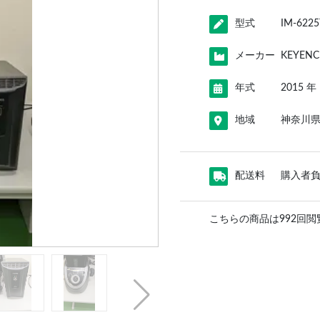
型式
IM-6225
メーカー
KEYEN
年式
2015 年
地域
神奈川
配送料
購入者
こちらの商品は992回