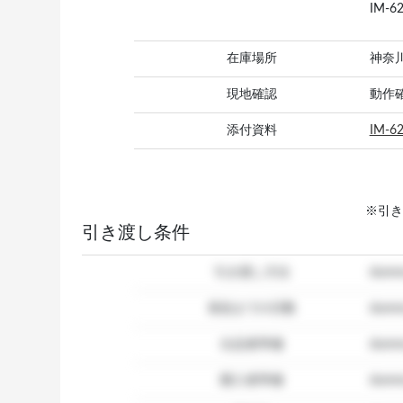
IM-
在庫場所
神奈
現地確認
動作
添付資料
IM-62
※引き
引き渡し条件
引き渡し方法
dum
発送までの日数
dum
出品者準備
dumm
購入者準備
dumm