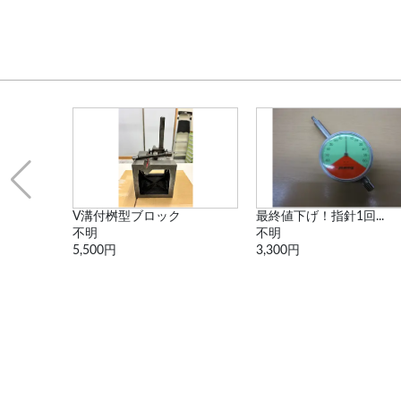
...
V溝付桝型ブロック
最終値下げ！指針1回...
不明
不明
5,500円
3,300円