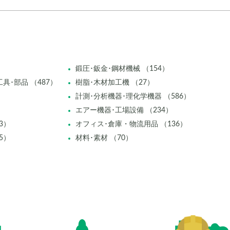
鍛圧･鈑金･鋼材機械 （154）
具･部品 （487）
樹脂･木材加工機 （27）
計測･分析機器･理化学機器 （586）
エアー機器･工場設備 （234）
3）
オフィス･倉庫・物流用品 （136）
5）
材料･素材 （70）