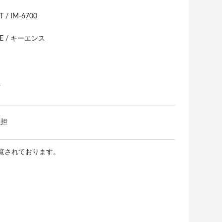
T / IM-6700
CE / キーエンス
県
負担
閲覧されております。