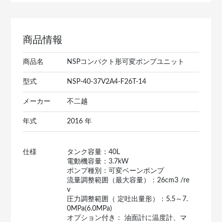
商品情報
商品名
NSPコンパクト形可変ポンプユニット
型式
NSP-40-37V2A4-F26T-14
メーカー
不二越
年式
2016 年
仕様
タンク容量：40L
電動機容量：3.7kW
ポンプ種別：可変ベーンポンプ
流量調整範囲（最大容量）：26cm3 /re
v
圧力調整範囲（ 定吐出量形）：5.5～7.
0MPa(6.0MPa)
オプション付き： 油面計に温度計、マ