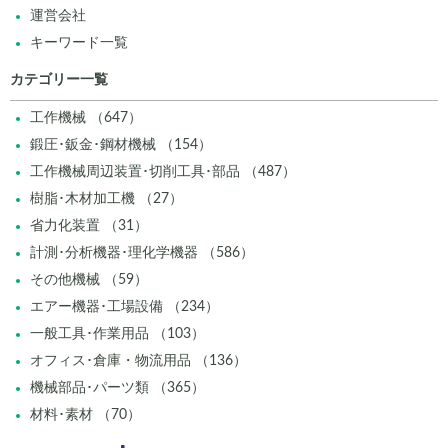
運営会社
キーワード一覧
カテゴリー一覧
工作機械 （647）
鍛圧･鈑金･鋼材機械 （154）
工作機械周辺装置･切削工具･部品 （487）
樹脂･木材加工機 （27）
省力化装置 （31）
計測･分析機器･理化学機器 （586）
その他機械 （59）
エアー機器･工場設備 （234）
一般工具･作業用品 （103）
オフィス･倉庫・物流用品 （136）
機械部品･パーツ類 （365）
材料･素材 （70）