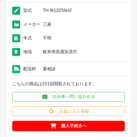
型式
TH-N120TAHZ
メーカー
三菱
年式
不明
地域
岐阜県美濃加茂市
配送料
要相談
こちらの商品は251回閲覧されております。
出品者へ問い合わせる
お気に入り登録
購入手続きへ