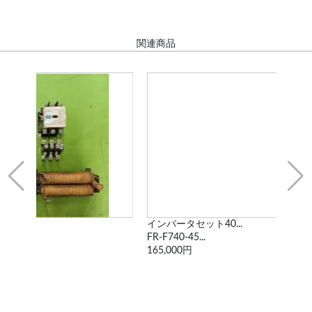
関連商品
インバータセット40...
イン
FR-F740-45...
FR-F
165,000円
165