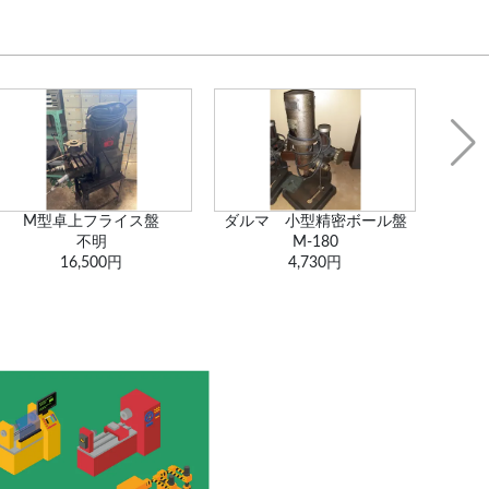
M型卓上フライス盤
ダルマ 小型精密ボール盤
五
不明
M-180
16,500円
4,730円