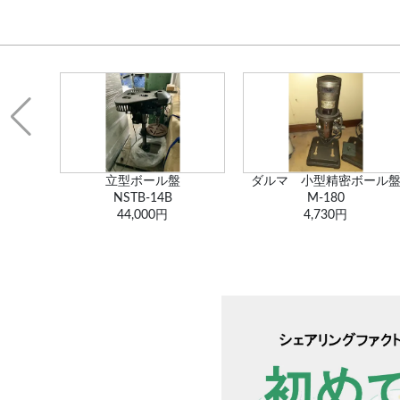
ンター
立型ボール盤
ダルマ 小型精密ボール
NSTB-14B
M-180
44,000円
4,730円