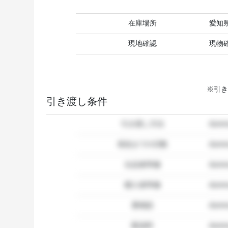
在庫場所
愛知
現地確認
現物
※引き
引き渡し条件
引き渡し方法
dum
発送までの日数
dum
出品者準備
dumm
購入者準備
dumm
要相談
dumm
配送料
dum