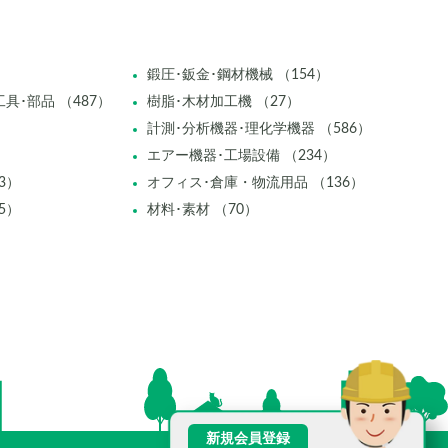
鍛圧･鈑金･鋼材機械 （154）
具･部品 （487）
樹脂･木材加工機 （27）
計測･分析機器･理化学機器 （586）
エアー機器･工場設備 （234）
3）
オフィス･倉庫・物流用品 （136）
5）
材料･素材 （70）
新規会員登録