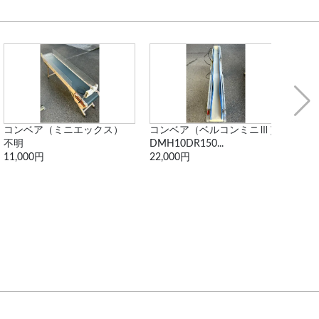
コンベア（ミニエックス）
コンベア（ベルコンミニⅢ）
コン
不明
DMH10DR150...
MMX2
11,000円
22,000円
16,5