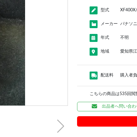
型式
XF400X
メーカー
パナソ
年式
不明
地域
愛知県
配送料
購入者
こちらの商品は535回
出品者へ問い合わ