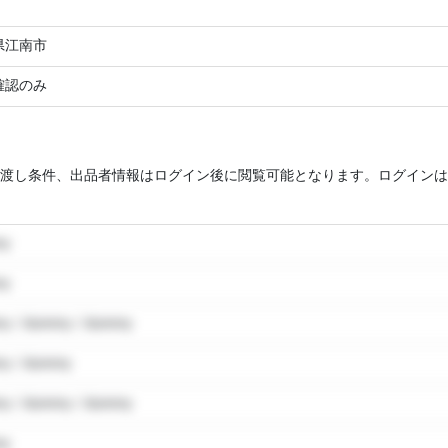
県江南市
確認のみ
渡し条件、出品者情報はログイン後に閲覧可能となります。ログインは
my
my
y / dummy / dummy
y / dummy
y / dummy / dummy
my