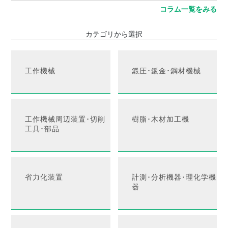
コラム一覧をみる
カテゴリから選択
工作機械
鍛圧･鈑金･鋼材機械
工作機械周辺装置･切削
樹脂･木材加工機
工具･部品
省力化装置
計測･分析機器･理化学機
器