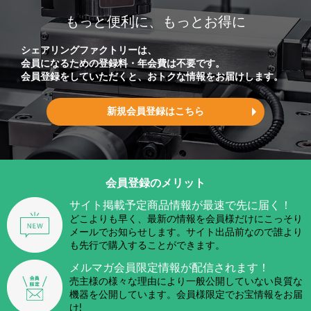
もっと便利に、もっとお得に
シェアリングファクトリーは、
会員になるための登録料・年会費は不要です。
会員登録をしていただくと、おトクな情報をお届けします。
新規会員登録はこちら
会員登録のメリット
サイト掲載予定商品情報が
最速で先に届く！
どこよりも早く、最新の情報を会員様だけにこっそり
メールでお知らせします。サイト出品前なので誰より
も先行で購入することができます。
メルマガ会員限定情報が
配信されます！
売主様の様々な理由により一般公開していない良質な
機器を公開しています。会員様限定でお宝情報をお届
け!