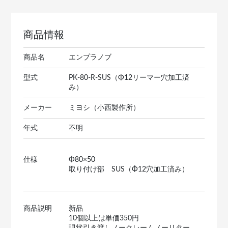
商品情報
商品名
エンプラノブ
型式
PK-80-R-SUS（Φ12リーマー穴加工済
み）
メーカー
ミヨシ（小西製作所）
年式
不明
仕様
Φ80×50
取り付け部 SUS（Φ12穴加工済み）
商品説明
新品
10個以上は単価350円