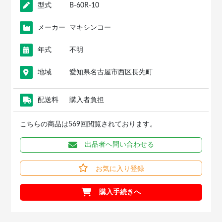
型式
B-60R-10
メーカー
マキシンコー
年式
不明
地域
愛知県名古屋市西区長先町
配送料
購入者負担
こちらの商品は569回閲覧されております。
出品者へ問い合わせる
お気に入り登録
購入手続きへ