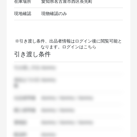
在庫場所
愛知県名古屋市西区長先町
現地確認
現物確認のみ
※引き渡し条件、出品者情報はログイン後に閲覧可能と
なります。ログインは
こちら
引き渡し条件
引き渡し方法
dummy
発送までの日
dummy
数
出品者準備
dummy / dummy / dummy
購入者準備
dummy / dummy
要相談
dummy / dummy / dummy
配送料
dummy