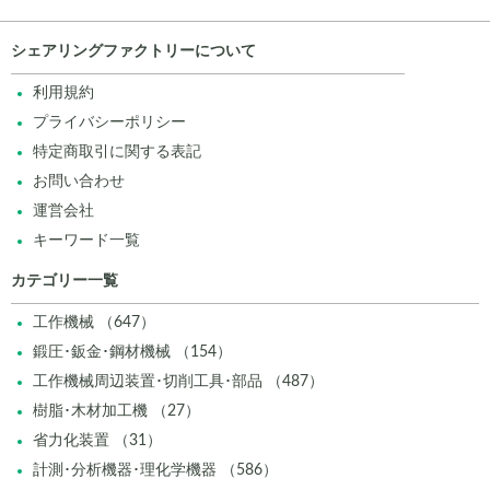
シェアリングファクトリーについて
利用規約
プライバシーポリシー
特定商取引に関する表記
お問い合わせ
運営会社
キーワード一覧
カテゴリー一覧
工作機械 （647）
鍛圧･鈑金･鋼材機械 （154）
工作機械周辺装置･切削工具･部品 （487）
樹脂･木材加工機 （27）
省力化装置 （31）
計測･分析機器･理化学機器 （586）