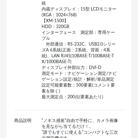
統
内蔵ディスプレイ：15型 LCDモニター
(XGA：1024×768)
【XM-1500】
HDD：320GB
インターフェース 測定部：専用ケー
ブル
外部通信：RS-232C、USB2.0シリー
ズA 6系統(正面：2系統、背面：4系
統)、LAN RJ45(10BASE-T/100BASE-T
X/1000BASE-T)
ディスプレイ外部出力：DVI-D
測定モード：ナビゲーション測定/ナビ
ゲーション設定/統計・解析/単品測定
設定可能要素数：500要素(コメント要
素を除く)
最大測定点：200点(要素あたり)
商品説明
”ノギス感覚”自由で手軽に、カメラ画像
を見ながら当てるだけ！。
”誰でもすぐに使える”コンパクトな三次