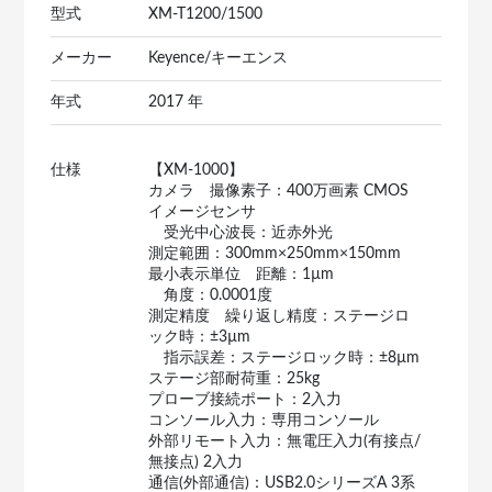
型式
XM-T1200/1500
メーカー
Keyence/キーエンス
年式
2017 年
仕様
【XM-1000】
カメラ 撮像素子：400万画素 CMOS
イメージセンサ
受光中心波長：近赤外光
測定範囲：300mm×250mm×150mm
最小表示単位 距離：1µm
角度：0.0001度
測定精度 繰り返し精度：ステージロ
ック時：±3µm
指示誤差：ステージロック時：±8µm
ステージ部耐荷重：25kg
プローブ接続ポート：2入力
コンソール入力：専用コンソール
外部リモート入力：無電圧入力(有接点/
無接点) 2入力
通信(外部通信)：USB2.0シリーズA 3系