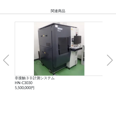
関連商品
非接触３Ｄ計測システム
三
HN-C3030
Crys
5,500,000円
2,6