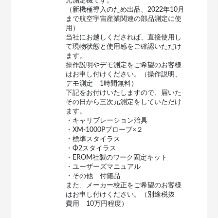
元測定機です。
（新機種導入のため出品、2022年10月
まで航空宇宙産業関連の部品測定に使
用）
当社にお越しくだされば、直接使用し
て現物状態と使用感をご確認いただけ
ます。
操作説明やデモ測定をご希望のお客様
はお申し付けください。（操作説明、
デモ測定 1時間無料）
下記をお付けいたしますので、届いた
その日から三次元測定をしていただけ
ます。
・キャリブレーション治具
・XM-1000Pプローブ×２
・標準スタイラス
・Φ2スタイラス
・EROM社製のワーク固定キット
・ユーザーズマニュアル
・その他 付随品
また、メーカー校正をご希望のお客様
はお申し付けください。（別途税抜
費用 10万円程度）