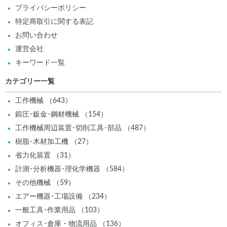
プライバシーポリシー
特定商取引に関する表記
お問い合わせ
運営会社
キーワード一覧
カテゴリー一覧
工作機械 （643）
鍛圧･鈑金･鋼材機械 （154）
工作機械周辺装置･切削工具･部品 （487）
樹脂･木材加工機 （27）
省力化装置 （31）
計測･分析機器･理化学機器 （584）
その他機械 （59）
エアー機器･工場設備 （234）
一般工具･作業用品 （103）
オフィス･倉庫・物流用品 （136）