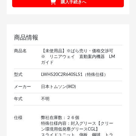
購入手続きへ
商品情報
商品名
【未使用品】※ばら売り・価格交渉可
※ リニアウェイ 直動案内機器 LM
ガイド
型式
LWHS20C2R640SLS1（特殊仕様）
メーカー
日本トムソン(IKO)
年式
不明
仕様
弊社在庫数：２６個
特殊仕様内容：封入グリース【クリー
ン環境用低発塵グリースCGL】
スライドユニット、側板、鋼球、トラ