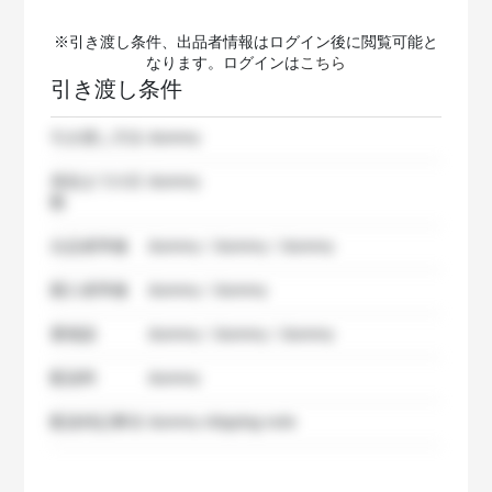
※引き渡し条件、出品者情報はログイン後に閲覧可能と
なります。ログインは
こちら
引き渡し条件
引き渡し方法
dummy
発送までの日
dummy
数
出品者準備
dummy / dummy / dummy
購入者準備
dummy / dummy
要相談
dummy / dummy / dummy
配送料
dummy
配送特記事項
dummy shipping note