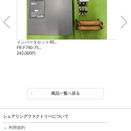
インバータセット40...
イン
FR-F740-75...
FR-F
242,000円
165
商品一覧へ戻る
シェアリングファクトリーについて
利用規約