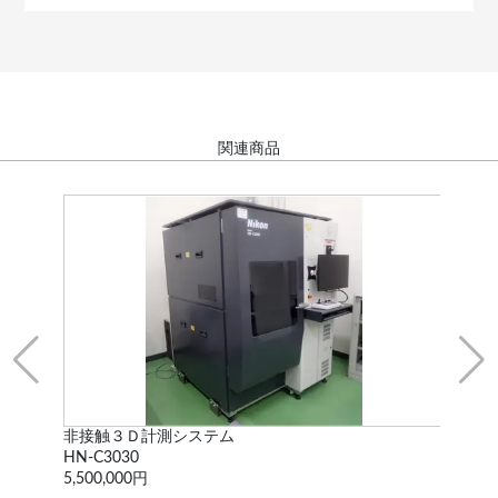
関連商品
非接触３Ｄ計測システム
三
HN-C3030
Crys
5,500,000円
2,6