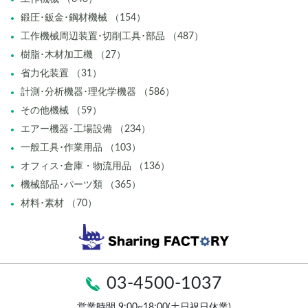
鍛圧･鈑金･鋼材機械 （154）
工作機械周辺装置･切削工具･部品 （487）
樹脂･木材加工機 （27）
省力化装置 （31）
計測･分析機器･理化学機器 （586）
その他機械 （59）
エアー機器･工場設備 （234）
一般工具･作業用品 （103）
オフィス･倉庫・物流用品 （136）
機械部品･パーツ類 （365）
材料･素材 （70）
03-4500-1037
営業時間 9:00~18:00(土日祝日休業)