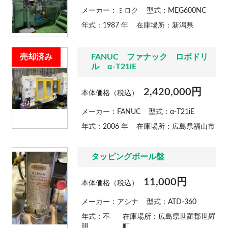
メーカー：ミロク
型式：MEG600NC
年式：1987 年
在庫場所：新潟県
売却済み
FANUC ファナック ロボドリ
ル α-T21iE
2,420,000円
本体価格（税込）
メーカー：FANUC
型式：α-T21iE
年式：2006 年
在庫場所：広島県福山市
タッピングボール盤
11,000円
本体価格（税込）
メーカー：アシナ
型式：ATD-360
年式：不
在庫場所：広島県世羅郡世羅
明
町