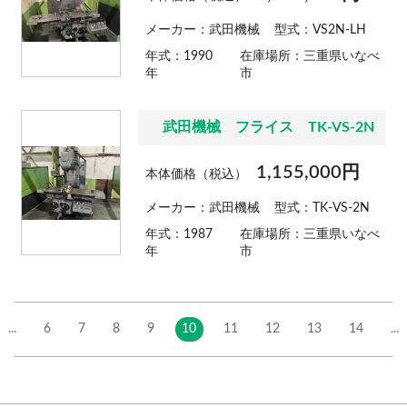
メーカー：武田機械
型式：VS2N-LH
年式：1990
在庫場所：三重県いなべ
年
市
武田機械 フライス TK-VS-2N
1,155,000円
本体価格（税込）
メーカー：武田機械
型式：TK-VS-2N
年式：1987
在庫場所：三重県いなべ
年
市
...
6
7
8
9
10
11
12
13
14
...