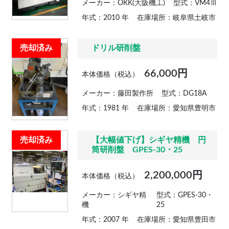
メーカー：OKK(大阪機工)
型式：VM4Ⅲ
年式：2010 年
在庫場所：岐阜県土岐市
売却済み
ドリル研削盤
66,000円
本体価格（税込）
メーカー：藤田製作所
型式：DG18A
年式：1981 年
在庫場所：愛知県豊明市
売却済み
【大幅値下げ】シギヤ精機 円
筒研削盤 GPES-30・25
2,200,000円
本体価格（税込）
メーカー：シギヤ精
型式：GPES-30・
機
25
年式：2007 年
在庫場所：愛知県豊田市