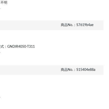
：不明
市
商品No.：S7619b4ae
式：GNDIR4050-T311
市
商品No.：S15404e88a
市