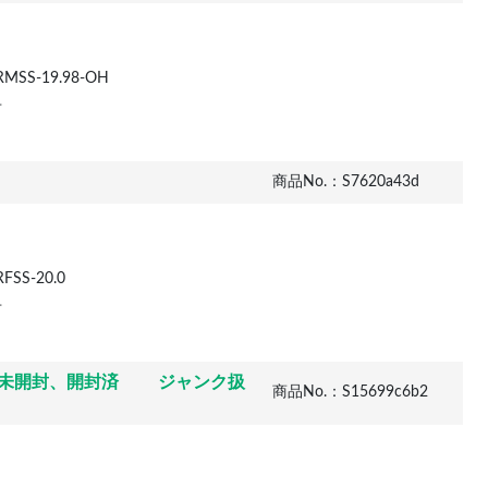
MSS-19.98-OH
市
商品No.：S7620a43d
SS-20.0
市
新品未開封、開封済 ジャンク扱
商品No.：S15699c6b2