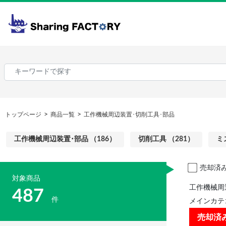
トップページ
商品一覧
工作機械周辺装置･切削工具･部品
工作機械周辺装置･部品 （186）
切削工具 （281）
ミ
売却済
対象商品
工作機械周
487
件
メインカテ
売却済