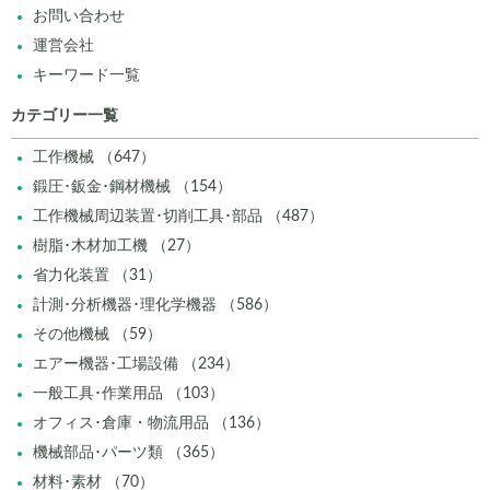
お問い合わせ
運営会社
キーワード一覧
カテゴリー一覧
工作機械 （647）
鍛圧･鈑金･鋼材機械 （154）
工作機械周辺装置･切削工具･部品 （487）
樹脂･木材加工機 （27）
省力化装置 （31）
計測･分析機器･理化学機器 （586）
その他機械 （59）
エアー機器･工場設備 （234）
一般工具･作業用品 （103）
オフィス･倉庫・物流用品 （136）
機械部品･パーツ類 （365）
材料･素材 （70）