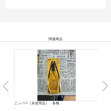
関連商品
ニッパー（未使用品） 各種
タ
-
UT8