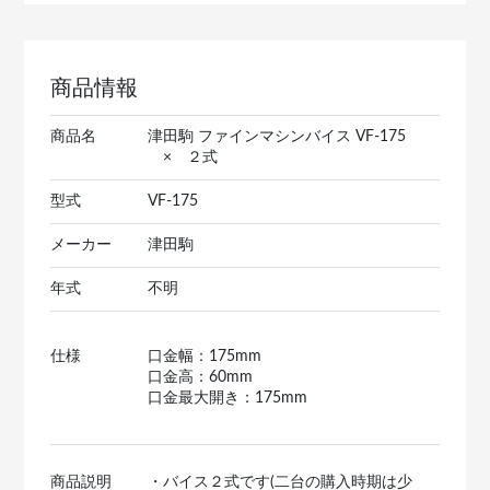
商品情報
商品名
津田駒 ファインマシンバイス VF-175
× ２式
型式
VF-175
メーカー
津田駒
年式
不明
仕様
口金幅：175mm
口金高：60mm
口金最大開き：175mm
商品説明
・バイス２式です(二台の購入時期は少