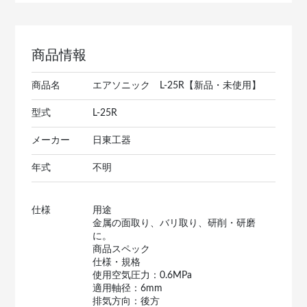
商品情報
商品名
エアソニック L-25R【新品・未使用】
型式
L-25R
メーカー
日東工器
年式
不明
仕様
用途
金属の面取り、バリ取り、研削・研磨
に。
商品スペック
仕様・規格
使用空気圧力：0.6MPa
適用軸径：6mm
排気方向：後方