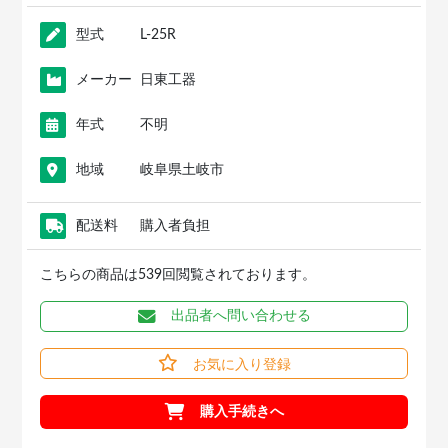
型式
L-25R
メーカー
日東工器
年式
不明
地域
岐阜県土岐市
配送料
購入者負担
こちらの商品は539回閲覧されております。
出品者へ問い合わせる
お気に入り登録
購入手続きへ