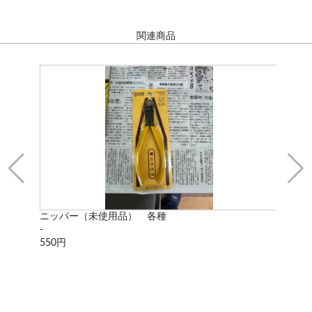
関連商品
ニッパー（未使用品） 各種
タ
-
UT8
550円
15,