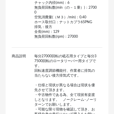
チャック内径(mm)：6
無負荷回転数(min（の－１乗）)：2700
0
空気消費量(（Ｍ３）/min)：0.40
ホース取付口：ナットカプラ65PNG
排気：後方
全長(mm)：129
無負荷回転数(rpm)：27000
商品説明
毎分27000回転の砥石用タイプと毎分3
7500回転のロータリーバー用タイプで
す。
回転速度調節機能付、作業者に排気の
当たらない後方排気式です。
・仕様と現状が異なる場合は現状を優
先させて頂きます。
・中古物件である為、全て現状有姿渡
しとなります。 ノークレーム･ノーリ
ターンでお願いします。
・可能な限り現物を確認して頂き、お