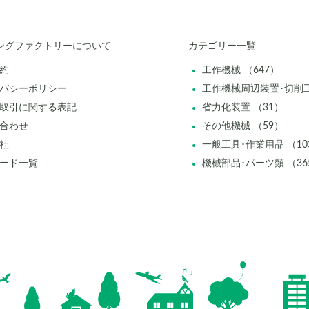
ングファクトリーについて
カテゴリー一覧
約
工作機械 （647）
バシーポリシー
工作機械周辺装置･切削工
取引に関する表記
省力化装置 （31）
合わせ
その他機械 （59）
社
一般工具･作業用品 （10
ード一覧
機械部品･パーツ類 （36