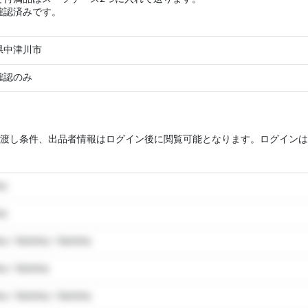
確認済みです。
県中津川市
確認のみ
渡し条件、出品者情報はログイン後に閲覧可能となります。ログインは
my
my
y / dummy / dummy
y / dummy
y / dummy / dummy