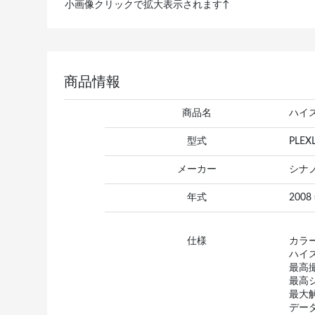
小画像クリックで拡大表示されます↑
商品情報
商品名
ハイ
型式
PLEX
メーカー
シナ
年式
2008
仕様
カラ
ハイ
最高撮
最高シ
最大解
デー