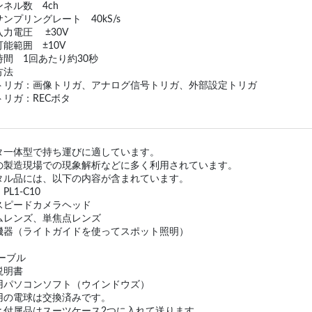
ネル数 4ch
ンプリングレート 40kS/s
力電圧 ±30V
能範囲 ±10V
時間 1回あたり約30秒
方法
トリガ：画像トリガ、アナログ信号トリガ、外部設定トリガ
トリガ：RECボタ
タ一体型で持ち運びに適しています。
の製造現場での現象解析などに多く利用されています。
タル品には、以下の内容が含まれています。
PL1-C10
スピードカメラヘッド
ムレンズ、単焦点レンズ
機器（ライトガイドを使ってスポット照明）
ーブル
説明書
用パソコンソフト（ウインドウズ）
用の電球は交換済みです。
と付属品はスーツケース2つに入れて送ります。