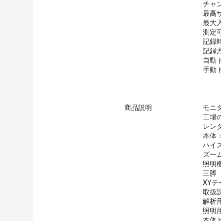
チャン
最高サ
最大入
測定可
記録
記録
自動
手動
商品説明
モニ
工場
レン
本体：
ハイ
ズー
照明
三脚
XYテ
取扱
解析
照明
本体