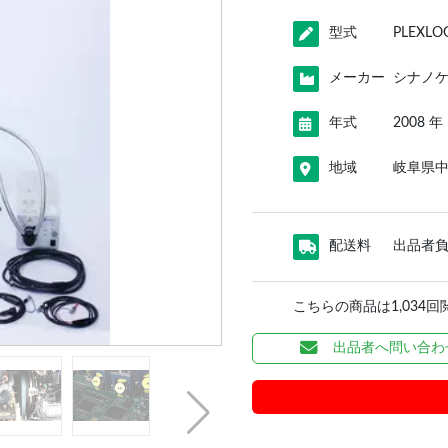
型式
PLEXLO
メーカー
シナノ
年式
2008 年
地域
岐阜県
配送料
出品者
こちらの商品は1,034
出品者へ問い合わ