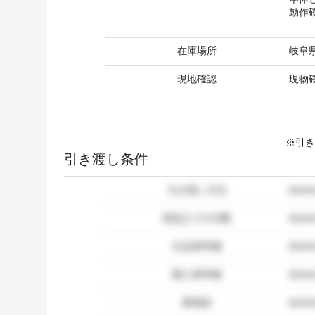
動作
在庫場所
岐阜
現地確認
現物
※引き
引き渡し条件
引き渡し方法
dum
発送までの日数
dum
出品者準備
dumm
購入者準備
dumm
要相談
dumm