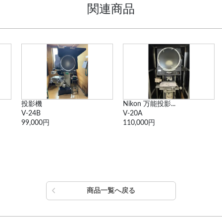
関連商品
Nikon 万能投影...
価格交渉可 実体顕微...
V-20A
M205C & DF...
110,000円
1,320,000円
商品一覧へ戻る