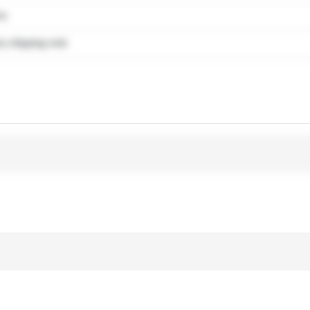
my
 shipping note