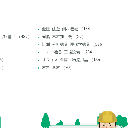
鍛圧･鈑金･鋼材機械 （154）
具･部品 （487）
樹脂･木材加工機 （27）
計測･分析機器･理化学機器 （586）
エアー機器･工場設備 （234）
3）
オフィス･倉庫・物流用品 （136）
5）
材料･素材 （70）