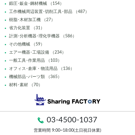
鍛圧･鈑金･鋼材機械 （154）
工作機械周辺装置･切削工具･部品 （487）
樹脂･木材加工機 （27）
省力化装置 （31）
計測･分析機器･理化学機器 （586）
その他機械 （59）
エアー機器･工場設備 （234）
一般工具･作業用品 （103）
オフィス･倉庫・物流用品 （136）
機械部品･パーツ類 （365）
材料･素材 （70）
03-4500-1037
営業時間 9:00~18:00(土日祝日休業)