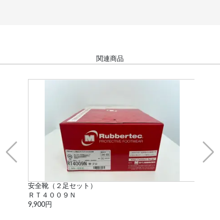
関連商品
安全靴（２足セット）
万
ＲＴ４００９Ｎ
-
9,900円
5,5