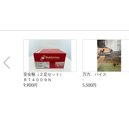
４着セット
安全靴（２足セット）
万力、バイス
イビー
ＲＴ４００９Ｎ
-
9,900円
5,500円