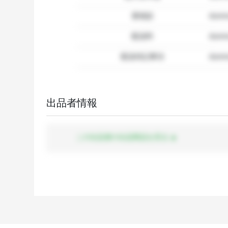
要相談
dumm
配送料
dum
配送特記事項
dummy
出品者情報
この出品者の出品商品を見る