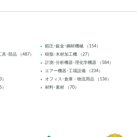
鍛圧･鈑金･鋼材機械 （154）
具･部品 （487）
樹脂･木材加工機 （27）
計測･分析機器･理化学機器 （584）
エアー機器･工場設備 （234）
3）
オフィス･倉庫・物流用品 （136）
5）
材料･素材 （70）