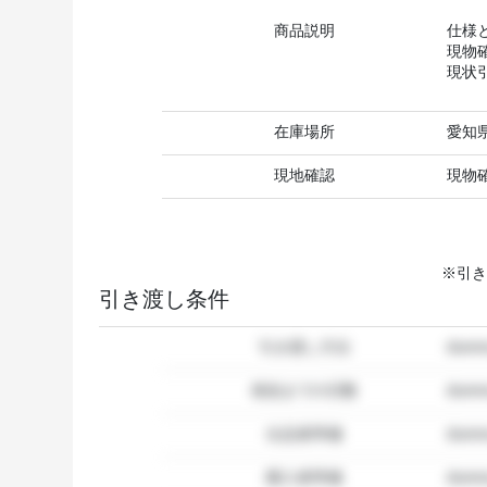
商品説明
仕様
現物
現状
在庫場所
愛知
現地確認
現物
※引き
引き渡し条件
引き渡し方法
dum
発送までの日数
dum
出品者準備
dumm
購入者準備
dumm