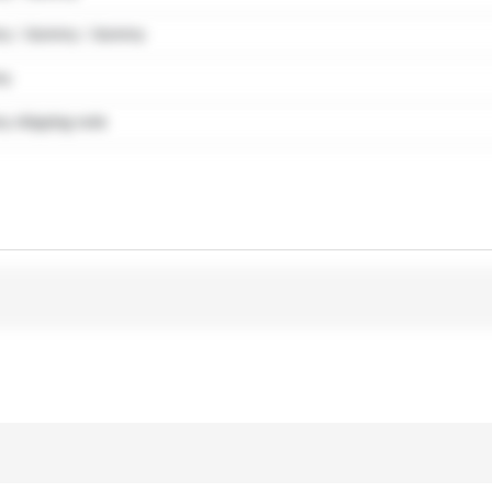
y / dummy / dummy
my
 shipping note