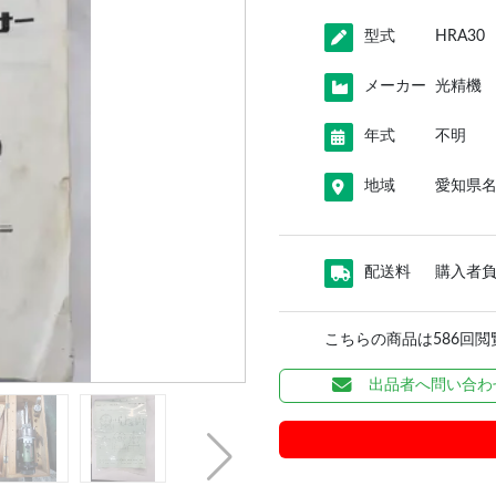
型式
HRA30
メーカー
光精機
年式
不明
地域
愛知県
配送料
購入者
こちらの商品は586回
出品者へ問い合わ