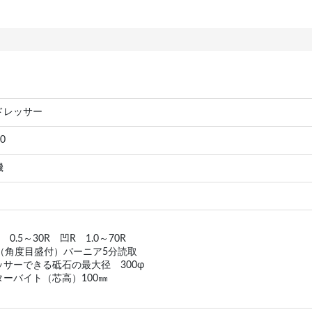
ドレッサー
0
機
0.5～30R 凹R 1.0～70R
°（角度目盛付）バーニア5分読取
ッサーできる砥石の最大径 300φ
ターバイト（芯高）100㎜