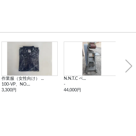
作業服（女性向け） ...
N.N.T.C ベ...
カッ
100-VP、NO....
-
EB84
3,300円
44,000円
990