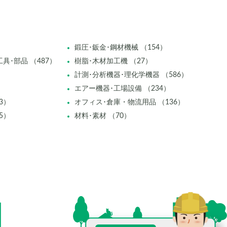
鍛圧･鈑金･鋼材機械 （154）
具･部品 （487）
樹脂･木材加工機 （27）
計測･分析機器･理化学機器 （586）
エアー機器･工場設備 （234）
3）
オフィス･倉庫・物流用品 （136）
5）
材料･素材 （70）