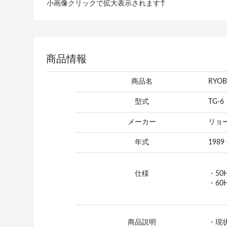
小画像クリックで拡大表示されます↑
商品情報
商品名
RYO
型式
TG-6
メーカー
リョ
年式
1989
仕様
・50H
・60H
商品説明
・現