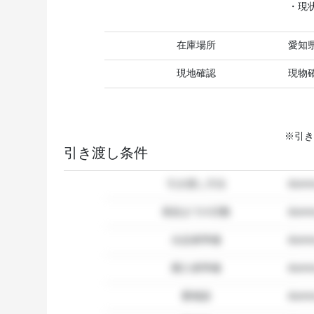
・現
在庫場所
愛知
現地確認
現物
※引き
引き渡し条件
引き渡し方法
dum
発送までの日数
dum
出品者準備
dumm
購入者準備
dumm
要相談
dumm