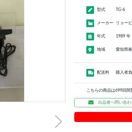
型式
TG-6
メーカー
リョー
年式
1989 年
地域
愛知県
配送料
購入者
こちらの商品は699回
出品者へ問い合わ