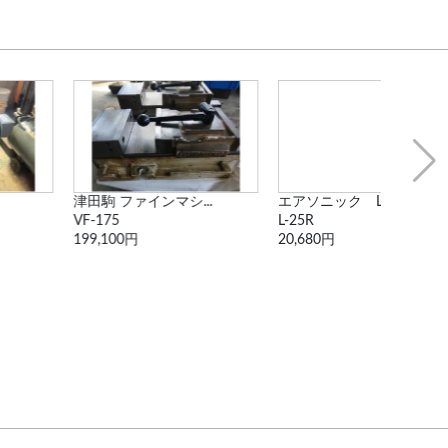
津田駒 ファインマシ...
エアソニック L-2...
グラ
VF-175
L-25R
SRTX
199,100円
20,680円
33,0