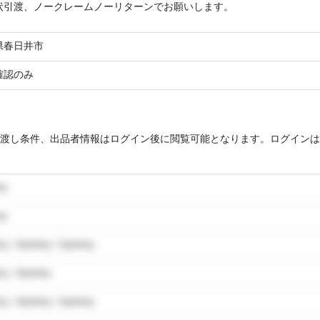
状引渡、ノークレームノーリターンでお願いします。
県春日井市
確認のみ
渡し条件、出品者情報はログイン後に閲覧可能となります。ログインは
my
my
y / dummy / dummy
y / dummy
y / dummy / dummy