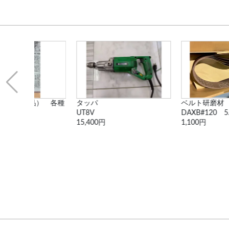
品） 各種
タッパ
ベルト研磨材
UT8V
DAXB#120 5...
15,400円
1,100円