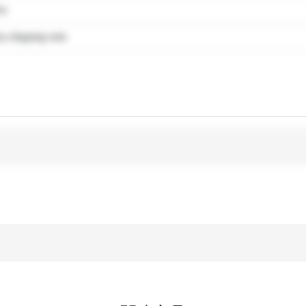
my
 shipping note