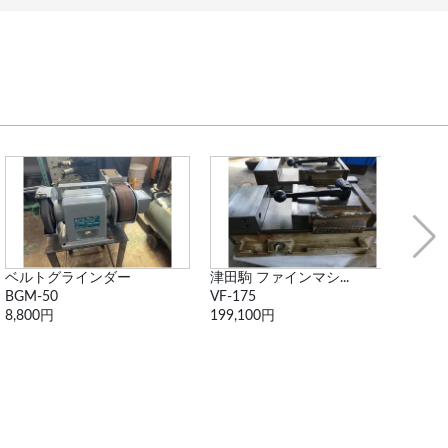
ベルトグラインダー
津田駒 ファインマシ...
エアソ
BGM-50
VF-175
L-25
8,800円
199,100円
20,6