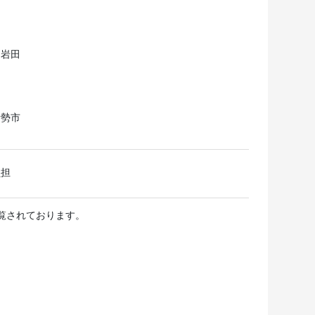
ト岩田
伊勢市
負担
閲覧されております。