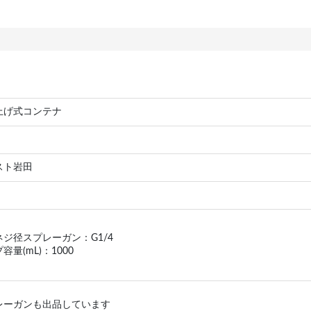
上げ式コンテナ
S
スト岩田
ネジ径スプレーガン：G1/4
容量(mL)：1000
レーガンも出品しています