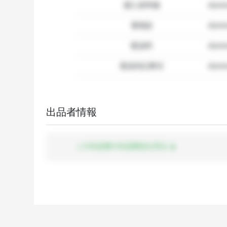
購入者準備
dumm
要相談
dumm
配送料
dum
配送特記事項
dummy
出品者情報
この出品者の出品商品を見る