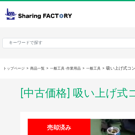
吸い上げ式コ
トップページ
商品一覧
一般工具･作業用品
一般工具
[中古価格] 吸い上げ式
売却済み