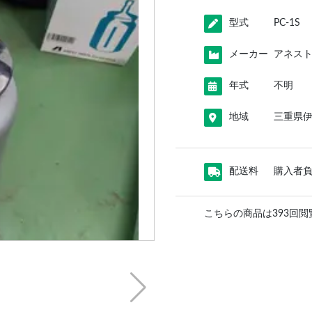
型式
PC-1S
メーカー
アネス
年式
不明
地域
三重県
配送料
購入者
こちらの商品は393回