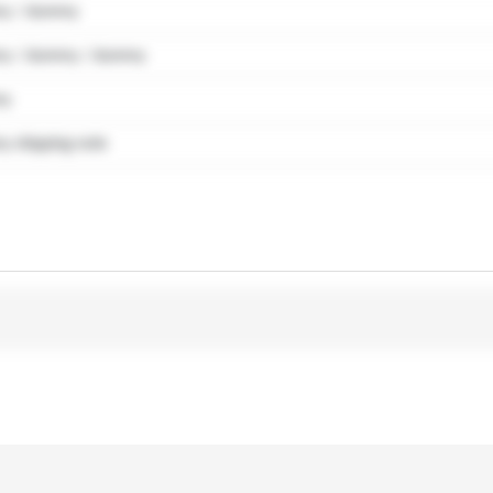
y / dummy
y / dummy / dummy
my
 shipping note