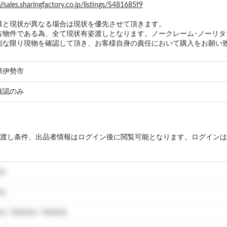
//sales.sharingfactory.co.jp/listings/S481685f9
様と現状が異なる場合は現状を優先させて頂きます。
古物件である為、全て現状有姿渡しとなります。ノークレーム･ノーリ
能な限り現物を確認して頂き、お客様自身の責任において購入をお願い
県伊勢市
確認のみ
渡し条件、出品者情報はログイン後に閲覧可能となります。ログインは
my
my
y / dummy / dummy