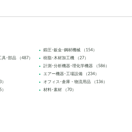
鍛圧･鈑金･鋼材機械 （154）
具･部品 （487）
樹脂･木材加工機 （27）
計測･分析機器･理化学機器 （586）
エアー機器･工場設備 （234）
3）
オフィス･倉庫・物流用品 （136）
5）
材料･素材 （70）