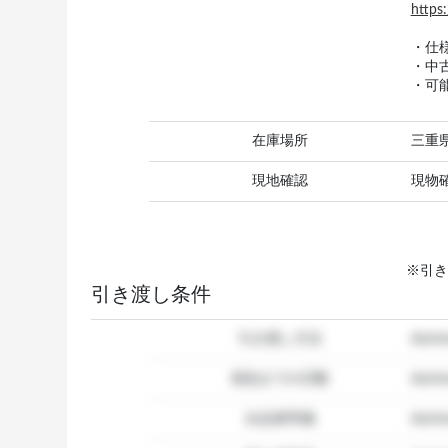
https:
・仕
・中
・可
在庫場所
三重
現地確認
現物
※引き
引き渡し条件
引き渡し方法
dum
発送までの日数
dum
出品者準備
dumm